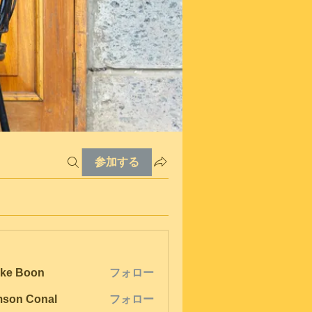
参加する
ke Boon
フォロー
son Conal
フォロー