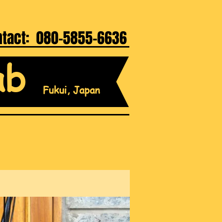
ntact: 080-5855-6636
ab
Fukui, Japan