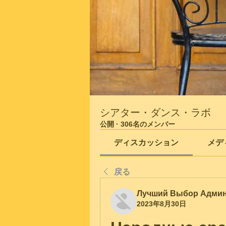
シアター・ダンス・ラボ
公開
·
306名のメンバー
ディスカッション
メデ
戻る
Лучший Выбор Адми
2023年8月30日