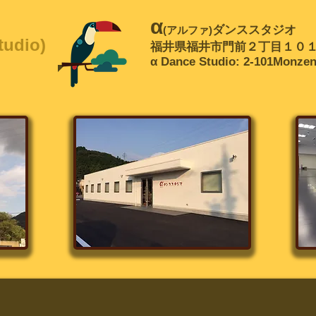
α
ダンススタジオ
(アルファ)
udio)
福井県福井市門前２丁目１０
α Dance Studio: 2-101Monzen,