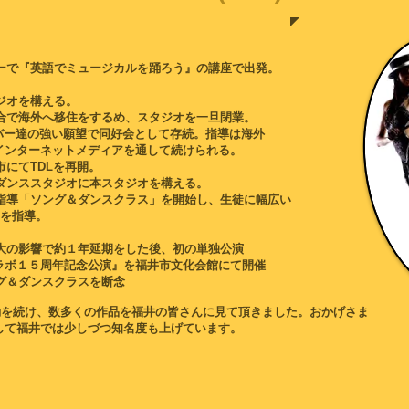
ターで『英語でミュージカルを踊ろう』
の講座で出発。
。
タジオを構える。
都合で海外へ移住をするめ、スタジオを一旦閉業。
の強い願望で同好会として存続。指導は海外
ーネットメディアを通して続けられる。
市にてTDLを再開。
ァダンススタジオに本スタジオを構える。
の指導「ソング＆ダンスクラス」を開始し、生徒に幅広い
を指導。
拡大の影響で約１年延期をした後、初の単独公演
５周年記念公演』を福井市文化会館にて開催
ング＆ダンスクラスを断念
動を続け、数多くの作品を福井の皆さんに見て頂きました。おかげさま
して福井では少しづつ知名度も上げています。