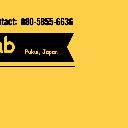
ntact: 080-5855-6636
ab
Fukui, Japan