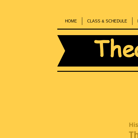
HOME
CLASS & SCHEDULE
The
Hi
Th