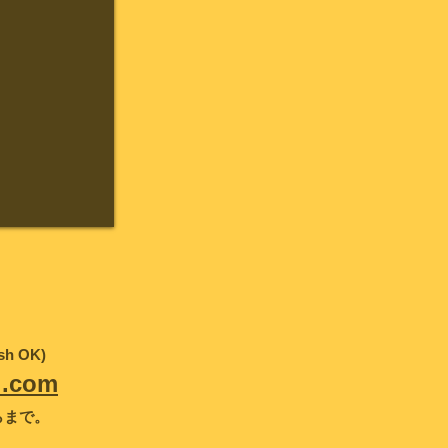
h OK)
l.com
らまで。