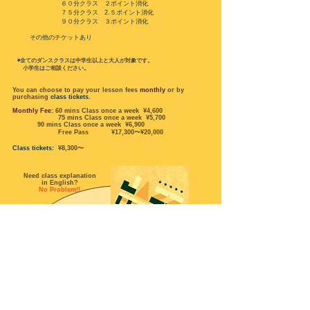
６０分クラス ２ポイント消化
７５分クラス 2.５ポイント消化
９０分クラス ３ポイント消化
​ その他のチケットあり
◉全てのダンスクラスは中学生以上と大人が対象です。
小学生はご相談ください。
You can choose to pay your lesson fees
monthly
or by
purchasing
class tickets
.
Monthly Fee:
60 mins Class once a week ¥4,600
75 mins Class once a week ¥5,700
90 mins Class once a week ¥6,900
Free Pass
¥17,300〜¥20,000
Class tickets:
¥8,300〜
Need class explanation
in English?
No Problem!!