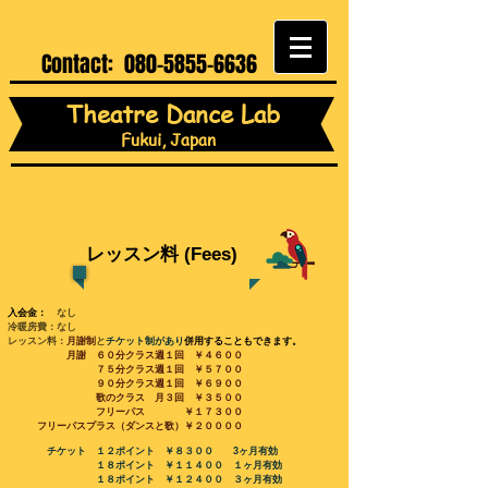
Contact:
080-5855-6636
Theatre Dance Lab
Fukui, Japan
レッスン料 (Fees)
入会金：
なし
冷暖房費：
なし
レッスン料：
月謝制
と
チケット制があり
併用することもできます。
月謝
６０分クラス週１回 ￥４６００
７５
分クラス週１回 ￥５７
００
９０分クラス週１回 ￥６９００
歌のクラス 月３回 ￥３５００
フリーパス ￥１７３００
フリーパスプラス（ダンスと歌）￥２００００
チケット
１２ポイント ￥８３００ 3ヶ月有効
１８ポイント ￥１１４００ １ヶ月有効
１８ポイント ￥１２４００ ３ヶ月有効