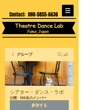
Contact:
080-5855-6636
Theatre Dance Lab
Fukui, Japan
グループ
シアター・ダンス・ラボ
公開
·
306名のメンバー
参加する