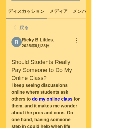
ディスカッション
メディア
メンバー
戻る
Ricky B Littles.
2025年8月28日
Should Students Really
Pay Someone to Do My
Online Class?
I keep seeing discussions 
online where students ask 
others to 
do my online class
 for 
them, and it makes me wonder 
about the pros and cons. On 
one hand, having someone 
step in could help when life 