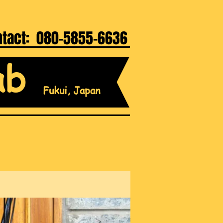
ntact: 080-5855-6636
ab
Fukui, Japan