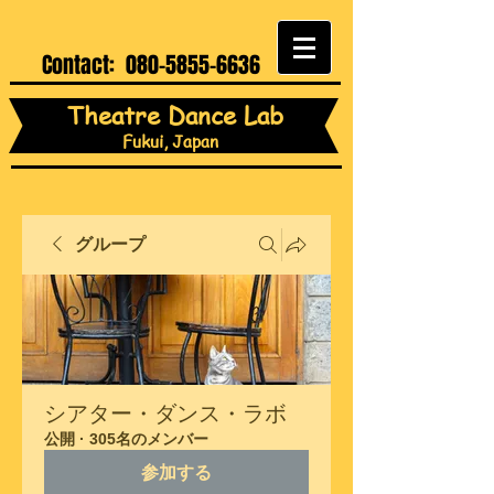
Contact:
080-5855-6636
Theatre Dance Lab
Fukui, Japan
グループ
シアター・ダンス・ラボ
公開
·
305名のメンバー
参加する