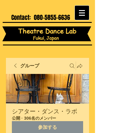
Contact:
080-5855-6636
Theatre Dance Lab
Fukui, Japan
グループ
シアター・ダンス・ラボ
公開
·
306名のメンバー
参加する