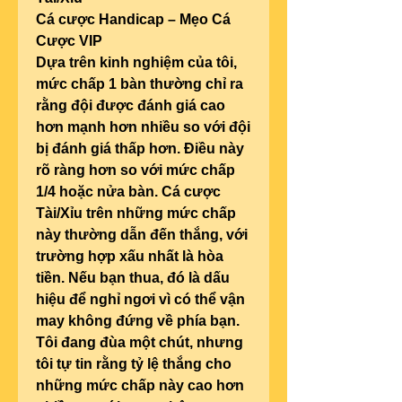
Cá cược Handicap – Mẹo Cá 
Cược VIP
Dựa trên kinh nghiệm của tôi, 
mức chấp 1 bàn thường chỉ ra 
rằng đội được đánh giá cao 
hơn mạnh hơn nhiều so với đội 
bị đánh giá thấp hơn. Điều này 
rõ ràng hơn so với mức chấp 
1/4 hoặc nửa bàn. Cá cược 
Tài/Xỉu trên những mức chấp 
này thường dẫn đến thắng, với 
trường hợp xấu nhất là hòa 
tiền. Nếu bạn thua, đó là dấu 
hiệu để nghỉ ngơi vì có thể vận 
may không đứng về phía bạn. 
Tôi đang đùa một chút, nhưng 
tôi tự tin rằng tỷ lệ thắng cho 
những mức chấp này cao hơn 