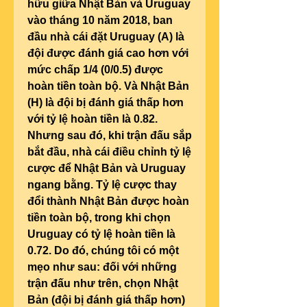
hữu giữa Nhật Bản và Uruguay 
vào tháng 10 năm 2018, ban 
đầu nhà cái đặt Uruguay (A) là 
đội được đánh giá cao hơn với 
mức chấp 1/4 (0/0.5) được 
hoàn tiền toàn bộ. Và Nhật Bản 
(H) là đội bị đánh giá thấp hơn 
với tỷ lệ hoàn tiền là 0.82. 
Nhưng sau đó, khi trận đấu sắp 
bắt đầu, nhà cái điều chỉnh tỷ lệ 
cược để Nhật Bản và Uruguay 
ngang bằng. Tỷ lệ cược thay 
đổi thành Nhật Bản được hoàn 
tiền toàn bộ, trong khi chọn 
Uruguay có tỷ lệ hoàn tiền là 
0.72. Do đó, chúng tôi có một 
mẹo như sau: đối với những 
trận đấu như trên, chọn Nhật 
Bản (đội bị đánh giá thấp hơn) 