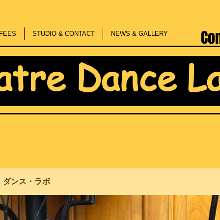
Co
FEES
STUDIO & CONTACT
NEWS & GALLERY
atre Dance L
・ダンス・ラボ