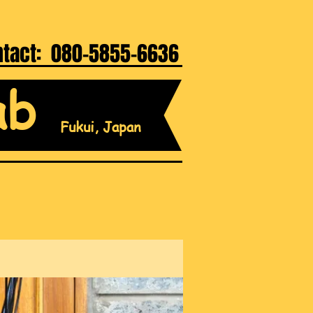
ntact: 080-5855-6636
ab
Fukui, Japan