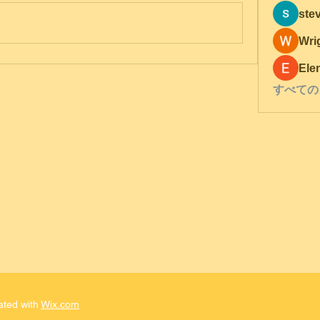
ste
Wri
Ele
すべての
ated with
Wix.com