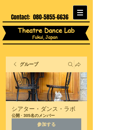
Contact:
080-5855-6636
Theatre Dance Lab
Fukui, Japan
グループ
シアター・ダンス・ラボ
公開
·
305名のメンバー
参加する