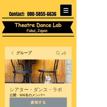
Contact:
080-5855-6636
Theatre Dance Lab
Fukui, Japan
グループ
シアター・ダンス・ラボ
公開
·
306名のメンバー
参加する