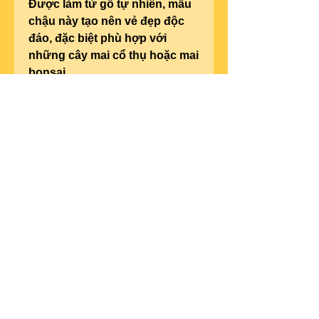
Được làm từ gỗ tự nhiên, mẫu 
chậu này tạo nên vẻ đẹp độc 
đáo, đặc biệt phù hợp với 
những cây mai cổ thụ hoặc mai 
bonsai.
Tại Sao Chọn Chậu Quan 
Trọng Với Cây Mai Vàng?
Một chiếc chậu phù hợp không 
chỉ giúp cây mai vàng phát 
triển khỏe mạnh mà còn góp 
phần nâng cao giá trị thẩm mỹ. 
Hơn nữa, chậu đẹp và bền còn 
thể hiện sự chăm chút, đẳng 
cấp của gia chủ trong việc 
chăm sóc cây cảnh.
Hãy lựa chọn một chiếc chậu 
hoàn hảo để cây mai vàng của 
bạn tỏa sáng rực rỡ trong mùa 