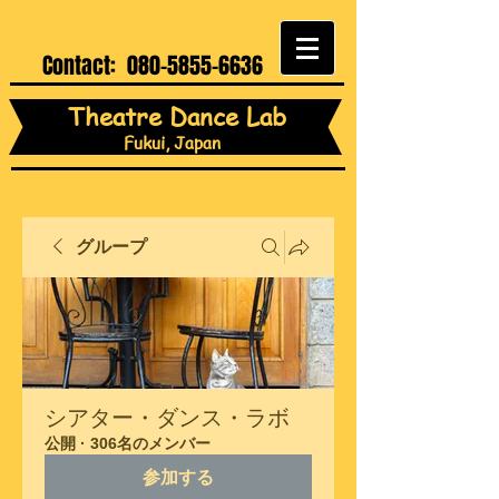
Contact:
080-5855-6636
Theatre Dance Lab
Fukui, Japan
グループ
シアター・ダンス・ラボ
公開
·
306名のメンバー
参加する