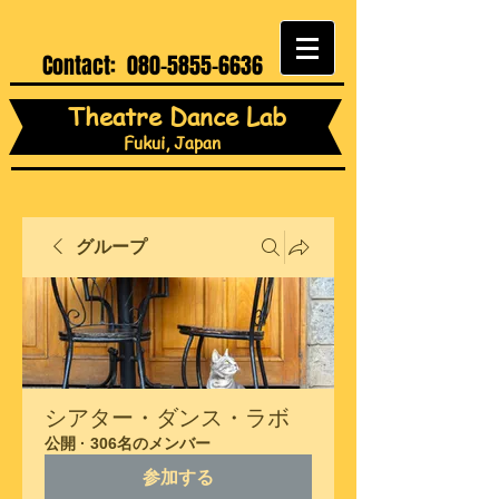
Contact:
080-5855-6636
Theatre Dance Lab
Fukui, Japan
グループ
シアター・ダンス・ラボ
公開
·
306名のメンバー
参加する