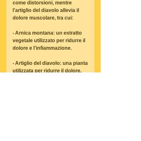
come distorsioni, mentre 
l'artiglio del diavolo allevia il 
dolore muscolare, tra cui:
- Arnica montana: un estratto 
vegetale utilizzato per ridurre il 
dolore e l'infiammazione.
- Artiglio del diavolo: una pianta 
utilizzata per ridurre il dolore, 
tra cui:
Dolori muscolari
La crema arnica e artiglio del 
diavolo Just può ridurre il 
dolore muscolare causato da 
lesioni o sforzi eccessivi. 
L'arnica montana riduce il 