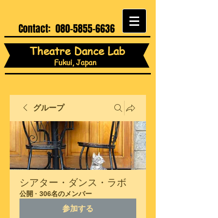
Contact:
080-5855-6636
Theatre Dance Lab
Fukui, Japan
グループ
シアター・ダンス・ラボ
公開
·
306名のメンバー
参加する