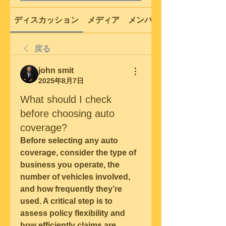
ディスカッション
メディア
メンバー
戻る
john smit
2025年8月7日
What should I check
before choosing auto
coverage?
Before selecting any auto 
coverage
, consider the type of 
business you operate, the 
number of vehicles involved, 
and how frequently they’re 
used. A critical step is to 
assess policy flexibility and 
how efficiently claims are 