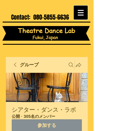
Contact:
080-5855-6636
Theatre Dance Lab
Fukui, Japan
グループ
シアター・ダンス・ラボ
公開
·
305名のメンバー
参加する