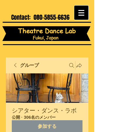
Contact:
080-5855-6636
Theatre Dance Lab
Fukui, Japan
グループ
シアター・ダンス・ラボ
公開
·
306名のメンバー
参加する