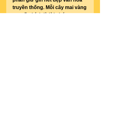
truyền thống. Mỗi cây mai vàng 
rực rỡ chính là lời chúc may 
mắn, tài lộc đến mọi nhà trong 
năm mới.
Với sự chuẩn bị chu đáo từ các 
nhà vườn, mùa mai vàng Tết 
năm nay hứa hẹn sẽ mang đến 
những sắc xuân tươi thắm, tô 
điểm thêm không khí đầm ấm 
của ngày Tết cổ truyền. Nếu 
bạn có dịp ghé qua Tiền Giang, 
hãy đến Xuân Đông để cảm 
nhận vẻ đẹp của làng nghề này 
và mang về một gốc mai vàng 
làm “linh hồn” cho những ngày 
xuân sắp tới. Các bạn có thể 
tham khảo thêm về 
Top 10 
vườn mai vàng lớn nhất Bến 