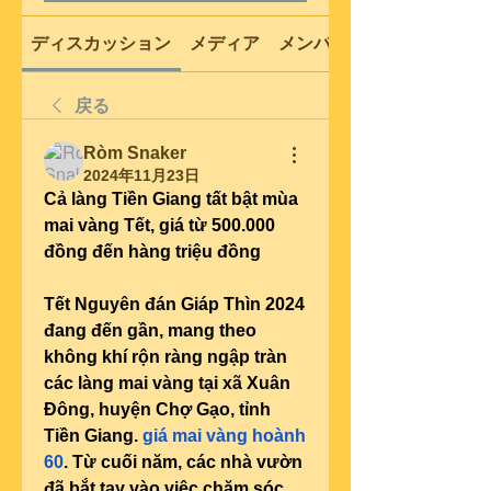
ディスカッション
メディア
メンバー
戻る
Ròm Snaker
2024年11月23日
Cả làng Tiền Giang tất bật mùa 
mai vàng Tết, giá từ 500.000 
đồng đến hàng triệu đồng
Tết Nguyên đán Giáp Thìn 2024 
đang đến gần, mang theo 
không khí rộn ràng ngập tràn 
các làng mai vàng tại xã Xuân 
Đông, huyện Chợ Gạo, tỉnh 
Tiền Giang. 
giá mai vàng hoành 
60
. Từ cuối năm, các nhà vườn 
đã bắt tay vào việc chăm sóc, 