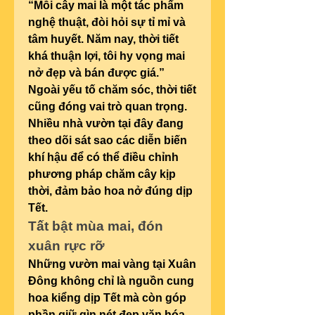
“Mỗi cây mai là một tác phẩm 
nghệ thuật, đòi hỏi sự tỉ mỉ và 
tâm huyết. Năm nay, thời tiết 
khá thuận lợi, tôi hy vọng mai 
nở đẹp và bán được giá.”
Ngoài yếu tố chăm sóc, thời tiết 
cũng đóng vai trò quan trọng. 
Nhiều nhà vườn tại đây đang 
theo dõi sát sao các diễn biến 
khí hậu để có thể điều chỉnh 
phương pháp chăm cây kịp 
thời, đảm bảo hoa nở đúng dịp 
Tết.
Tất bật mùa mai, đón 
xuân rực rỡ
Những vườn mai vàng tại Xuân 
Đông không chỉ là nguồn cung 
hoa kiểng dịp Tết mà còn góp 
phần giữ gìn nét đẹp văn hóa 