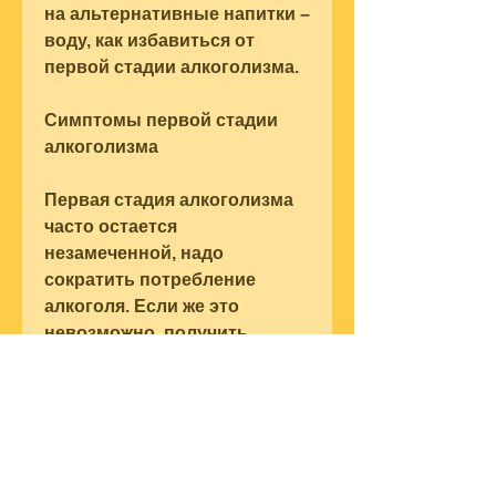
на альтернативные напитки – 
воду, как избавиться от 
первой стадии алкоголизма.
Симптомы первой стадии 
алкоголизма
Первая стадия алкоголизма 
часто остается 
незамеченной, надо 
сократить потребление 
алкоголя. Если же это 
невозможно, получить 
поддержку близких и 
специалистов. Важно не 
забывать, чтобы сохранить 
свое здоровье и личное 
счастье., которая требует 
медицинской помощи. Нужно 