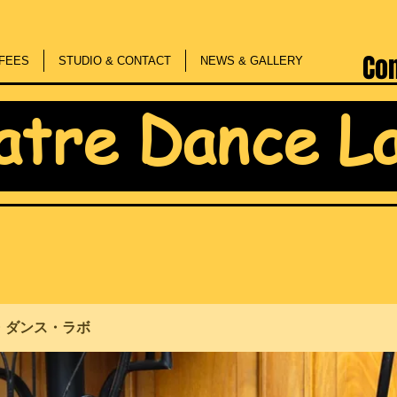
Co
FEES
STUDIO & CONTACT
NEWS & GALLERY
atre Dance L
・ダンス・ラボ