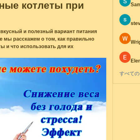
ые котлеты при 
Sam
ste
вкусный и полезный вариант питания 
е мы расскажем о том, как правильно 
Wri
 и что использовать для их 
Ele
すべての