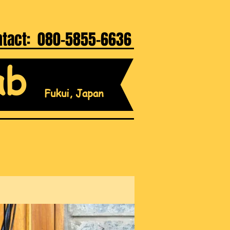
ntact: 080-5855-6636
ab
Fukui, Japan