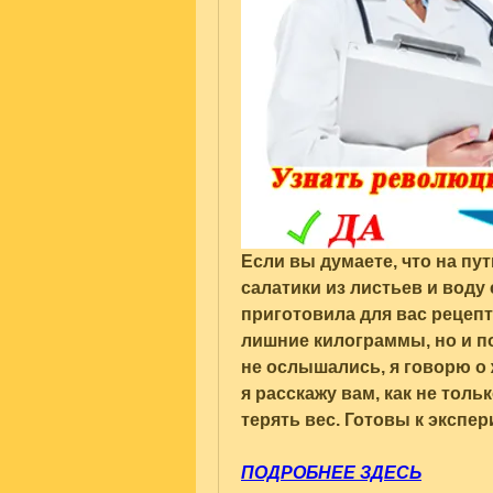
Если вы думаете, что на пут
салатики из листьев и воду 
приготовила для вас рецепт
лишние килограммы, но и по
не ослышались, я говорю о 
я расскажу вам, как не толь
терять вес. Готовы к экспе
ПОДРОБНЕЕ ЗДЕСЬ