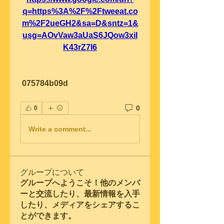
q=https%3A%2F%2Ftweeat.co
m%2F2ueGH2&sa=D&sntz=1&
usg=AOvVaw3aUaS6JQow3xiI
K43rZ7I6
 075784b09d
0
0
Write a comment...
グループについて
グループへようこそ！他のメンバ
ーと交流したり、最新情報を入手
したり、メディアをシェアするこ
とができます。