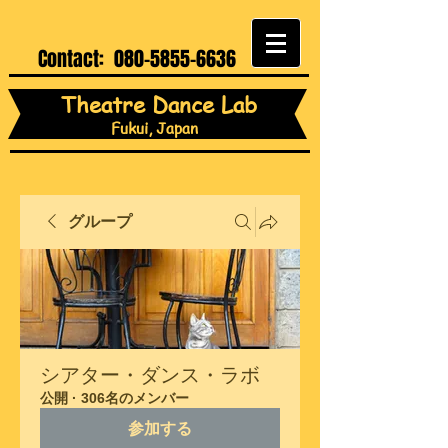
Contact:
080-5855-6636
Theatre Dance Lab
Fukui, Japan
グループ
シアター・ダンス・ラボ
公開
·
306名のメンバー
参加する