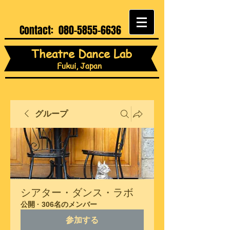
Contact:
080-5855-6636
Theatre Dance Lab
Fukui, Japan
グループ
シアター・ダンス・ラボ
公開
·
306名のメンバー
参加する