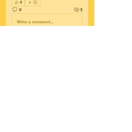
0
0
3
Write a comment...
グループについて
グループへようこそ！他のメンバ
ーと交流したり、最新情報を入手
したり、メディアをシェアするこ
とができます。
メンバー
Snake Boon
フォロー
Samson Conal
フォロー