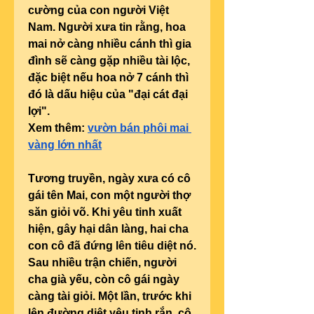
cường của con người Việt 
Nam. Người xưa tin rằng, hoa 
mai nở càng nhiều cánh thì gia 
đình sẽ càng gặp nhiều tài lộc, 
đặc biệt nếu hoa nở 7 cánh thì 
đó là dấu hiệu của "đại cát đại 
lợi".
Xem thêm: 
vườn bán phôi mai 
vàng lớn nhất
Tương truyền, ngày xưa có cô 
gái tên Mai, con một người thợ 
săn giỏi võ. Khi yêu tinh xuất 
hiện, gây hại dân làng, hai cha 
con cô đã đứng lên tiêu diệt nó. 
Sau nhiều trận chiến, người 
cha già yếu, còn cô gái ngày 
càng tài giỏi. Một lần, trước khi 
lên đường diệt yêu tinh rắn, cô 