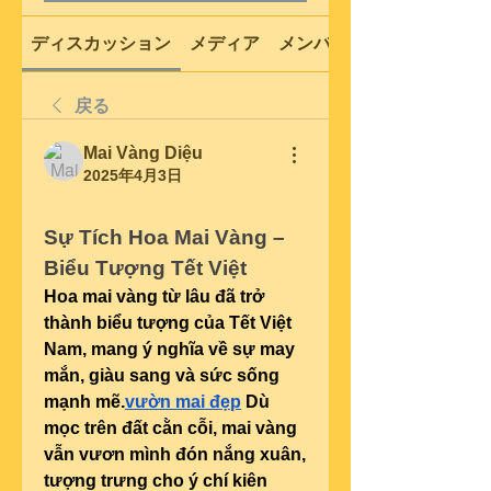
ディスカッション
メディア
メンバー
戻る
Mai Vàng Diệu
2025年4月3日
Sự Tích Hoa Mai Vàng – 
Biểu Tượng Tết Việt
Hoa mai vàng từ lâu đã trở 
thành biểu tượng của Tết Việt 
Nam, mang ý nghĩa về sự may 
mắn, giàu sang và sức sống 
mạnh mẽ.
vườn mai đẹp
 Dù 
mọc trên đất cằn cỗi, mai vàng 
vẫn vươn mình đón nắng xuân, 
tượng trưng cho ý chí kiên 