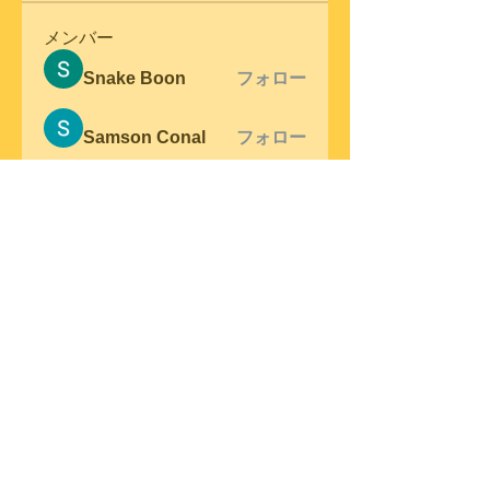
メンバー
Snake Boon
フォロー
Samson Conal
フォロー
steve warner
フォロー
Wright Price
フォロー
Elena Meer
フォロー
すべてのメンバーを表示（305
名）
© 2023 by Swing Band.