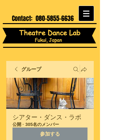
Contact:
080-5855-6636
Theatre Dance Lab
Fukui, Japan
グループ
シアター・ダンス・ラボ
公開
·
305名のメンバー
参加する