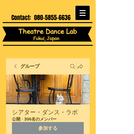
Contact:
080-5855-6636
Theatre Dance Lab
Fukui, Japan
グループ
シアター・ダンス・ラボ
公開
·
306名のメンバー
参加する