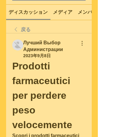
ディスカッション
メディア
メンバー
戻る
Лучший Выбор
Администрации
2023年9月8日
Prodotti 
farmaceutici 
per perdere 
peso 
velocemente
Scopri i prodotti farmaceutici 