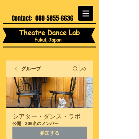
Contact:
080-5855-6636
Theatre Dance Lab
Fukui, Japan
グループ
シアター・ダンス・ラボ
公開
·
306名のメンバー
参加する