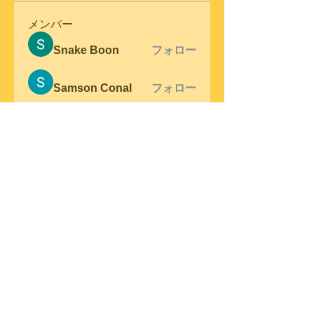
メンバー
Snake Boon
フォロー
Samson Conal
フォロー
steve warner
フォロー
Wright Price
フォロー
Elena Meer
フォロー
すべてのメンバーを表示（306
名）
© 2023 by Swing Band.