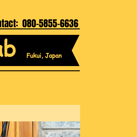
ntact: 080-5855-6636
ab
Fukui, Japan