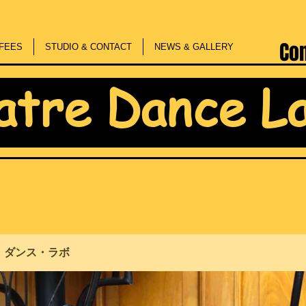
Co
FEES
STUDIO & CONTACT
NEWS & GALLERY
atre Dance L
・ダンス・ラボ