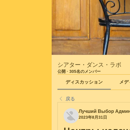
シアター・ダンス・ラボ
公開
·
305名のメンバー
ディスカッション
メデ
戻る
Лучший Выбор Адми
2023年8月31日