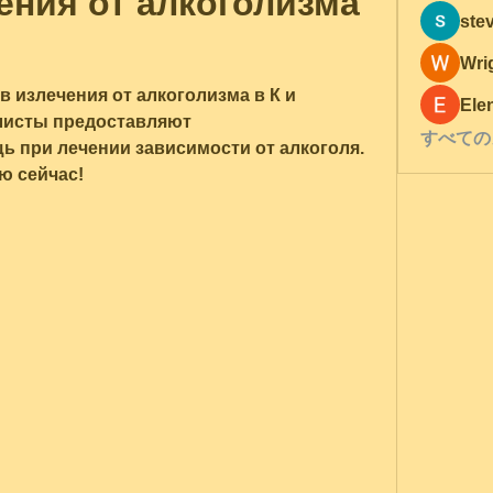
ния от алкоголизма 
ste
Wri
излечения от алкоголизма в К и 
Ele
листы предоставляют 
すべての
при лечении зависимости от алкоголя. 
ю сейчас!