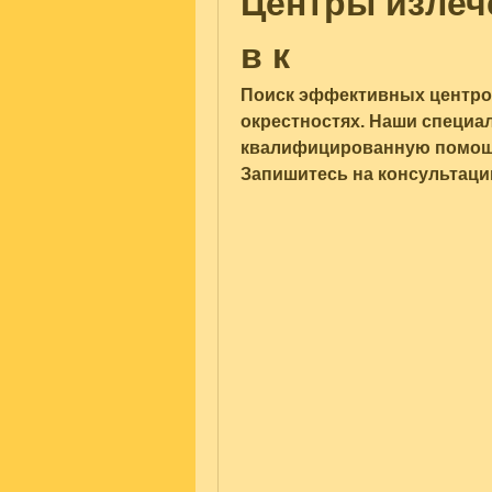
Центры излече
в к
Поиск эффективных центров 
окрестностях. Наши специа
квалифицированную помощь 
Запишитесь на консультаци