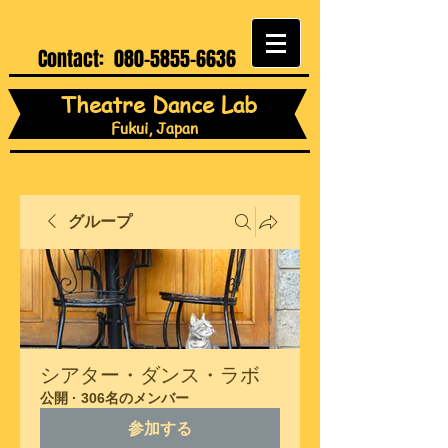
Contact:
080-5855-6636
Theatre Dance Lab
Fukui, Japan
グループ
シアター・ダンス・ラボ
公開
·
306名のメンバー
参加する