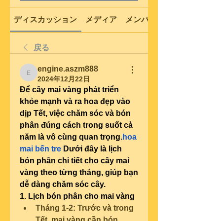
ディスカッション
メディア
メンバー
戻る
engine.aszm888
engine.aszm888
2024年12月22日
Để cây mai vàng phát triển 
khỏe mạnh và ra hoa đẹp vào 
dịp Tết, việc chăm sóc và bón 
phân đúng cách trong suốt cả 
năm là vô cùng quan trọng.
hoa 
mai bến tre
 Dưới đây là lịch 
bón phân chi tiết cho cây mai 
vàng theo từng tháng, giúp bạn 
dễ dàng chăm sóc cây.
1. Lịch bón phân cho mai vàng
Tháng 1-2: Trước và trong 
Tết, mai vàng cần bón 