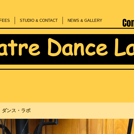
Co
FEES
STUDIO & CONTACT
NEWS & GALLERY
atre Dance L
・ダンス・ラボ