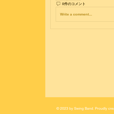
0件のコメント
Write a comment...
© 2023 by Swing Band. Proudly cre