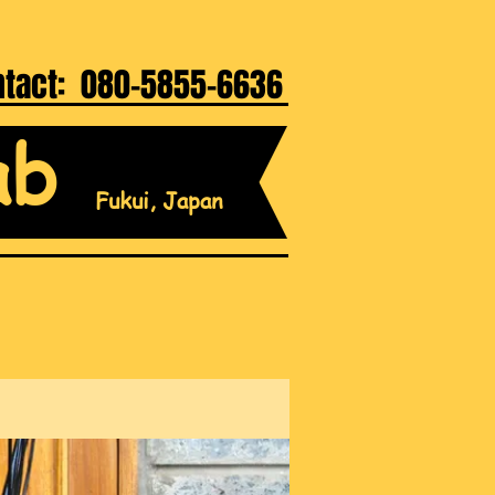
ntact: 080-5855-6636
ab
Fukui, Japan