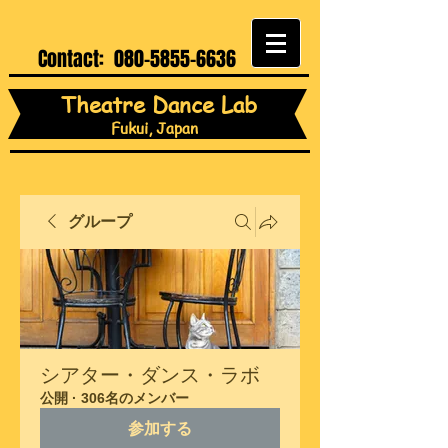
Contact:
080-5855-6636
Theatre Dance Lab
Fukui, Japan
グループ
シアター・ダンス・ラボ
公開
·
306名のメンバー
参加する