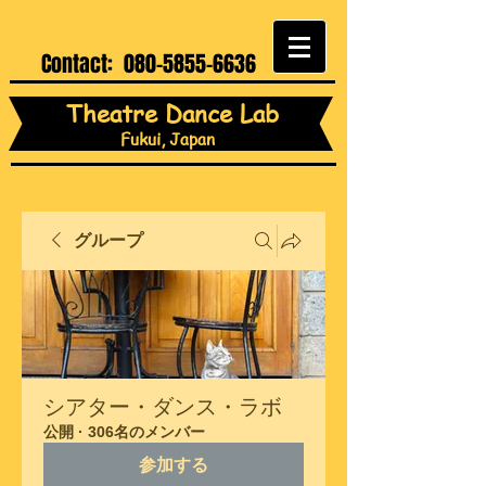
Contact:
080-5855-6636
Theatre Dance Lab
Fukui, Japan
グループ
シアター・ダンス・ラボ
公開
·
306名のメンバー
参加する