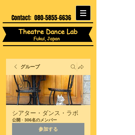
Contact:
080-5855-6636
Theatre Dance Lab
Fukui, Japan
グループ
シアター・ダンス・ラボ
公開
·
306名のメンバー
参加する