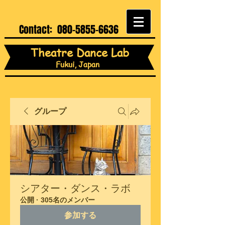
Contact:
080-5855-6636
Theatre Dance Lab
Fukui, Japan
グループ
シアター・ダンス・ラボ
公開
·
305名のメンバー
参加する