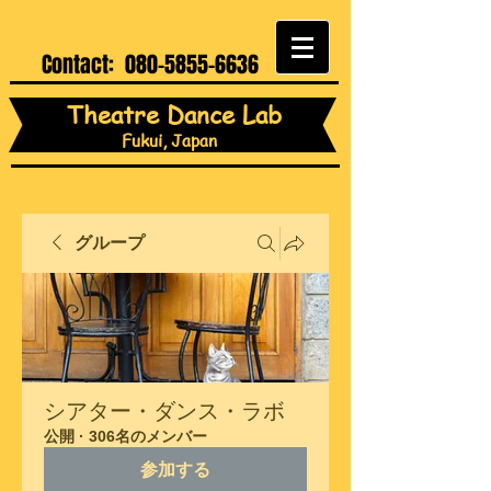
Contact:
080-5855-6636
Theatre Dance Lab
Fukui, Japan
グループ
シアター・ダンス・ラボ
公開
·
306名のメンバー
参加する