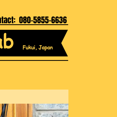
ntact: 080-5855-6636
ab
Fukui, Japan