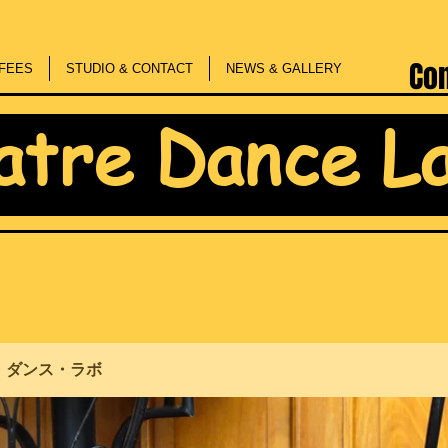
Co
FEES
STUDIO & CONTACT
NEWS & GALLERY
atre Dance L
・ダンス・ラボ