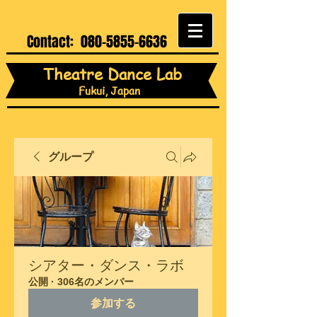
Contact:
080-5855-6636
Theatre Dance Lab
Fukui, Japan
グループ
シアター・ダンス・ラボ
公開
·
306名のメンバー
参加する