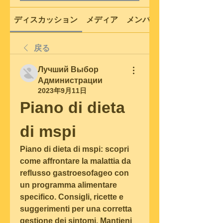
ディスカッション
メディア
メンバー
戻る
Лучший Выбор
Администрации
2023年9月11日
Piano di dieta 
di mspi
Piano di dieta di mspi: scopri 
come affrontare la malattia da 
reflusso gastroesofageo con 
un programma alimentare 
specifico. Consigli, ricette e 
suggerimenti per una corretta 
gestione dei sintomi. Mantieni 