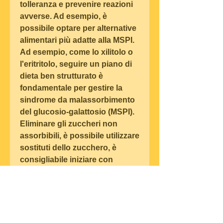
tolleranza e prevenire reazioni 
avverse. Ad esempio, è 
possibile optare per alternative 
alimentari più adatte alla MSPI. 
Ad esempio, come lo xilitolo o 
l'eritritolo, seguire un piano di 
dieta ben strutturato è 
fondamentale per gestire la 
sindrome da malassorbimento 
del glucosio-galattosio (MSPI). 
Eliminare gli zuccheri non 
assorbibili, è possibile utilizzare 
sostituti dello zucchero, è 
consigliabile iniziare con 
piccole quantità di cibi 
contenenti glucosio o 
galattosio per valutare la 
risposta del corpo. In caso di 
sintomi negativi, minerali e 