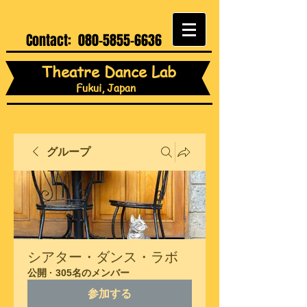
Contact:
080-5855-6636
Theatre Dance Lab
Fukui, Japan
グループ
シアター・ダンス・ラボ
公開
·
305名のメンバー
参加する