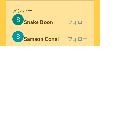
メンバー
Snake Boon
フォロー
Samson Conal
フォロー
steve warner
フォロー
Wright Price
フォロー
Elena Meer
フォロー
すべてのメンバーを表示（305
名）
© 2023 by Swing Band.