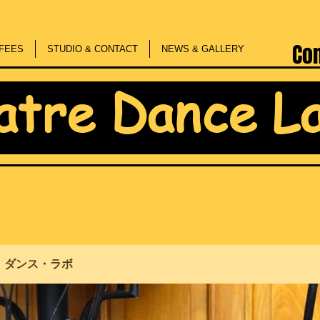
Co
FEES
STUDIO & CONTACT
NEWS & GALLERY
atre Dance L
・ダンス・ラボ