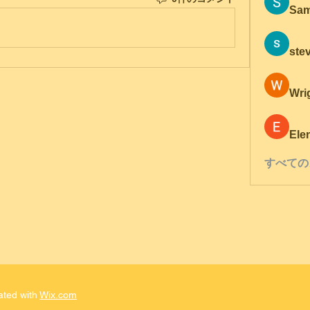
Sam
ste
Wri
Ele
すべての
ated with
Wix.com