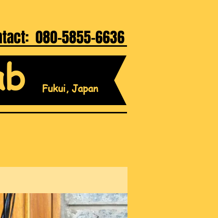
ntact: 080-5855-6636
ab
Fukui, Japan