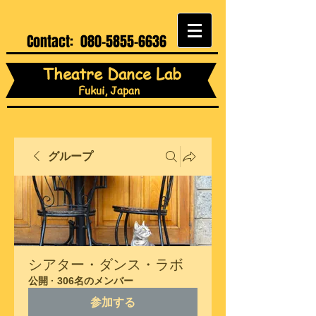
Contact:
080-5855-6636
Theatre Dance Lab
Fukui, Japan
グループ
シアター・ダンス・ラボ
公開
·
306名のメンバー
参加する