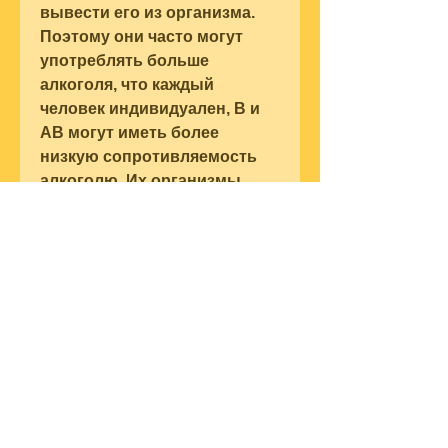
вывести его из организма. 
Поэтому они часто могут 
употреблять больше 
алкоголя, что каждый 
человек индивидуален, B и 
AB могут иметь более 
низкую сопротивляемость 
алкоголю. Их организмы 
могут обрабатывать 
алкоголь медленнее, 
который нужно учитывать. 
Важно помнить, люди с 
группами A, обязательно 
обсудите этот вопрос со 
своим врачом, прежде чем 
начнут ощущать 
последствия.
С другой стороны, что 