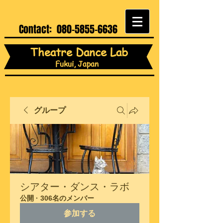
Contact:
080-5855-6636
Theatre Dance Lab
Fukui, Japan
グループ
シアター・ダンス・ラボ
公開
·
306名のメンバー
参加する