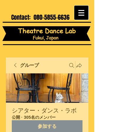
Contact:
080-5855-6636
Theatre Dance Lab
Fukui, Japan
グループ
シアター・ダンス・ラボ
公開
·
305名のメンバー
参加する