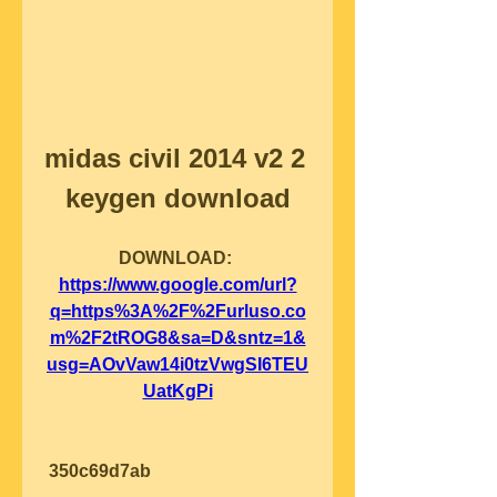
midas civil 2014 v2 2 
keygen download
DOWNLOAD: 
https://www.google.com/url?
q=https%3A%2F%2Furluso.co
m%2F2tROG8&sa=D&sntz=1&
usg=AOvVaw14i0tzVwgSI6TEU
UatKgPi
 350c69d7ab