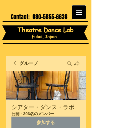
Contact:
080-5855-6636
Theatre Dance Lab
Fukui, Japan
グループ
シアター・ダンス・ラボ
公開
·
306名のメンバー
参加する