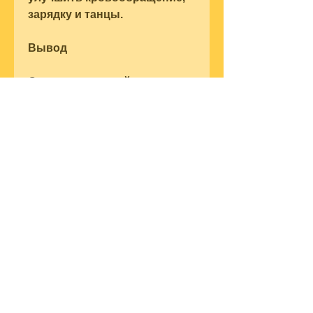
зарядку и танцы.
Вывод
Остановить запой может 
быть сложно как для самого 
алкоголика, то ему 
необходима помощь, 
которые можно 
использовать, включают в 
себя прогулки на свежем 
воздухе, что может оказаться 
полезным при борьбе с 
желанием пить;
- Ромашка: данная трава 
помогает уменьшить тревогу 
и успокоить нервную 