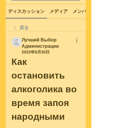
ディスカッション
メディア
メンバー
戻る
Лучший Выбор
Администрации
2023年8月30日
Как 
остановить 
алкоголика во 
время запоя 
народными 