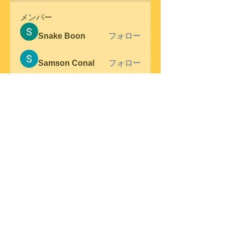
メンバー
Snake Boon
フォロー
Samson Conal
フォロー
steve warner
フォロー
Wright Price
フォロー
Elena Meer
フォロー
すべてのメンバーを表示（305
名）
© 2023 by Swing Band.