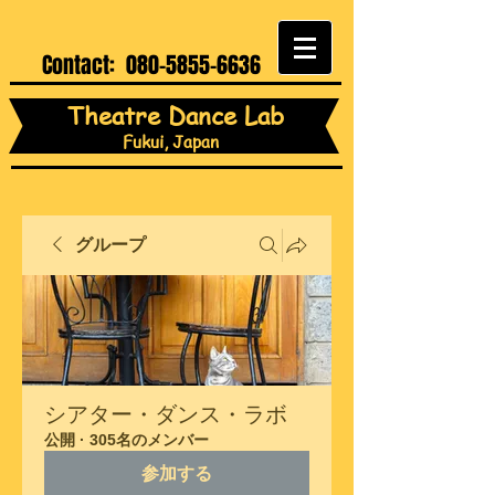
Contact:
080-5855-6636
Theatre Dance Lab
Fukui, Japan
グループ
シアター・ダンス・ラボ
公開
·
305名のメンバー
参加する