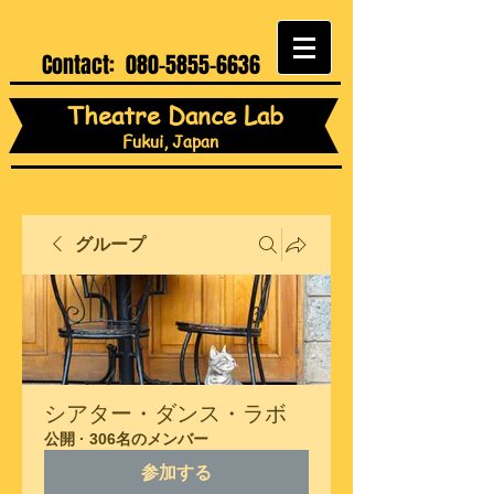
Contact:
080-5855-6636
Theatre Dance Lab
Fukui, Japan
グループ
シアター・ダンス・ラボ
公開
·
306名のメンバー
参加する