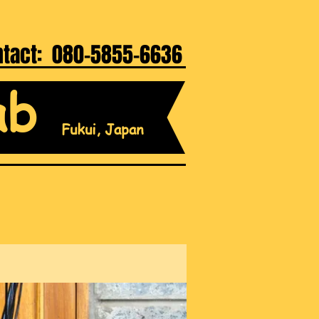
ntact: 080-5855-6636
ab
Fukui, Japan