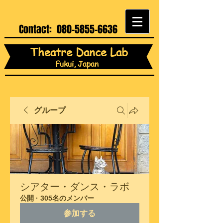
Contact:
080-5855-6636
Theatre Dance Lab
Fukui, Japan
グループ
シアター・ダンス・ラボ
公開
·
305名のメンバー
参加する