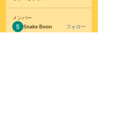
メンバー
Snake Boon
フォロー
Samson Conal
フォロー
steve warner
フォロー
Wright Price
フォロー
Elena Meer
フォロー
すべてのメンバーを表示（306
名）
© 2023 by Swing Band.
Proudly created
with
Wix.com