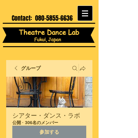
Contact:
080-5855-6636
Theatre Dance Lab
Fukui, Japan
グループ
シアター・ダンス・ラボ
公開
·
306名のメンバー
参加する