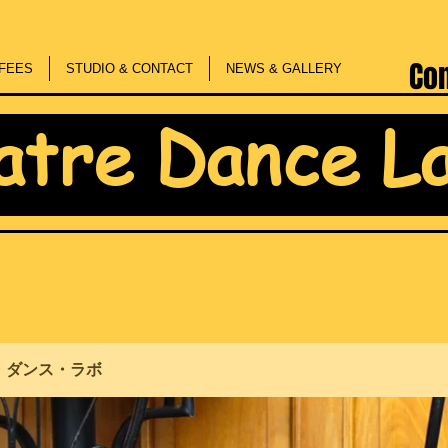
Co
FEES
STUDIO & CONTACT
NEWS & GALLERY
atre Dance L
・ダンス・ラボ