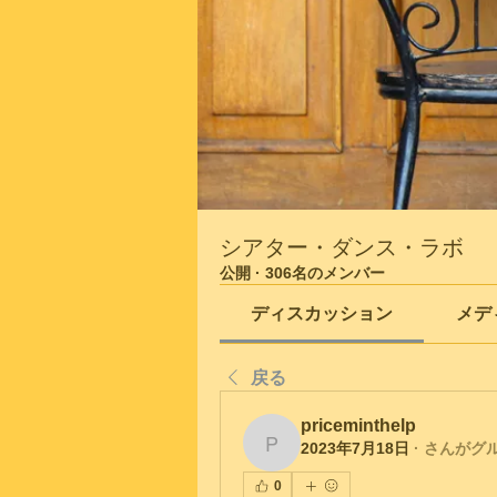
シアター・ダンス・ラボ
公開
·
306名のメンバー
ディスカッション
メデ
戻る
priceminthelp
2023年7月18日
·
さんがグ
priceminthelp
0