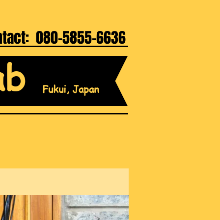
ntact: 080-5855-6636
ab
Fukui, Japan