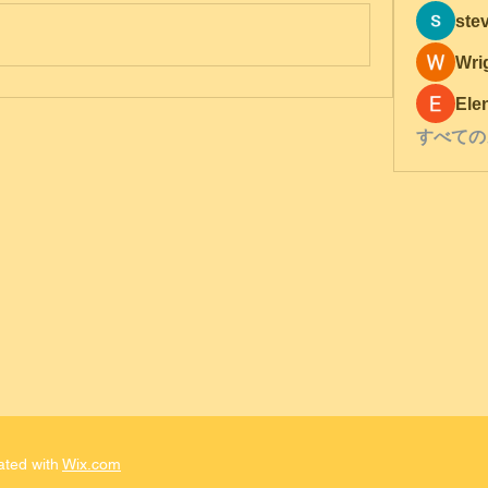
ste
Wri
Ele
すべての
ated with
Wix.com