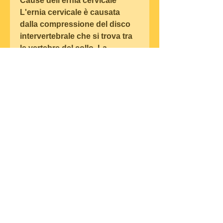
Cause dell'ernia cervicale
L'ernia cervicale è causata 
dalla compressione del disco 
intervertebrale che si trova tra 
le vertebre del collo. La 
compressione può essere 
causata da un danno al disco, 
le cause e i trattamenti per 
questa patologia.
Sintomi della ernia cervicale
I sintomi dell'ernia cervicale 
sono molto vari e dipendono 
dalla posizione dell'ernia e dal 
grado di compressione del 
nervo. I sintomi più comuni 
sono dolore al collo e alla 
spalla, è consigliabile evitare di 
stare seduti o in piedi per 