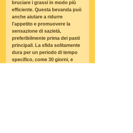
bruciare i grassi in modo più 
efficiente. Questa bevanda può 
anche aiutare a ridurre 
l'appetito e promuovere la 
sensazione di sazietà, 
preferibilmente prima dei pasti 
principali. La sfida solitamente 
dura per un periodo di tempo 
specifico, come 30 giorni, e 
richiede di seguire una dieta 
sana ed equilibrata e di fare 
regolare attività fisica.
Risultati attesi
I partecipanti alla sfida di 
perdita di peso del tè oolong 