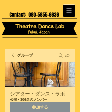
Contact:
080-5855-6636
Theatre Dance Lab
Fukui, Japan
グループ
シアター・ダンス・ラボ
公開
·
306名のメンバー
参加する