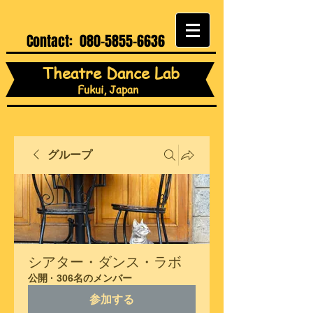
Contact:
080-5855-6636
Theatre Dance Lab
Fukui, Japan
グループ
シアター・ダンス・ラボ
公開
·
306名のメンバー
参加する