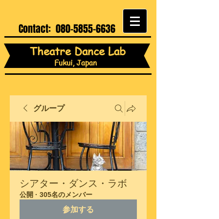
Contact:
080-5855-6636
Theatre Dance Lab
Fukui, Japan
グループ
シアター・ダンス・ラボ
公開
·
305名のメンバー
参加する