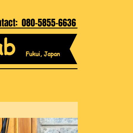
ntact: 080-5855-6636
ab
Fukui, Japan