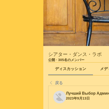
シアター・ダンス・ラボ
公開
·
305名のメンバー
ディスカッション
メデ
戻る
Лучший Выбор Адми
2023年9月13日